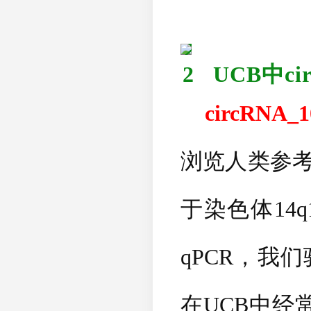
2
UCB
中
ci
circRNA_1
浏览人类参
于染色体
14q
qPCR
，我们
在
UCB
中经