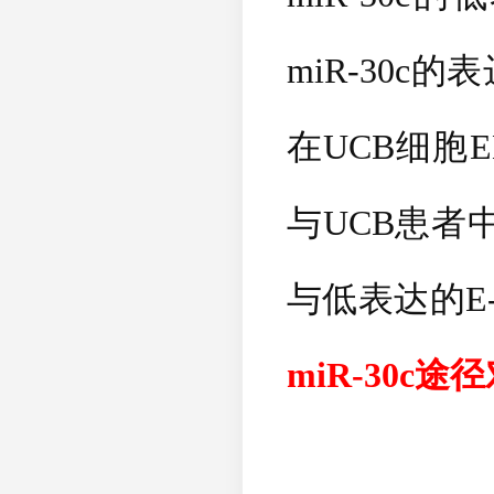
miR-30c
的表
在
UCB
细胞
与
UCB
患者
与低表达的
E
miR-30c
途径