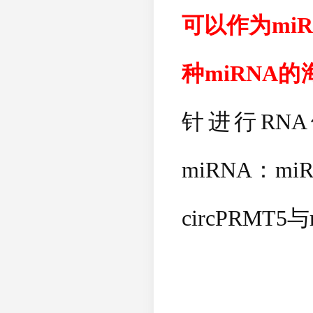
可以作为
miR
种
miRNA
的
针进行
RNA
miRNA
：
miR
circPRMT5
与