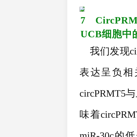
7
CircPR
UCB
细胞中
我们发现
c
表达呈负相
circPRMT5
与
味着
circPRM
miR-30c
的低