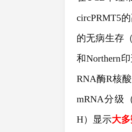
circPRMT5
的
的无病生存
和
Northern
印
RNA
酶
R
核酸
mRNA
分级
H
）显示
大多