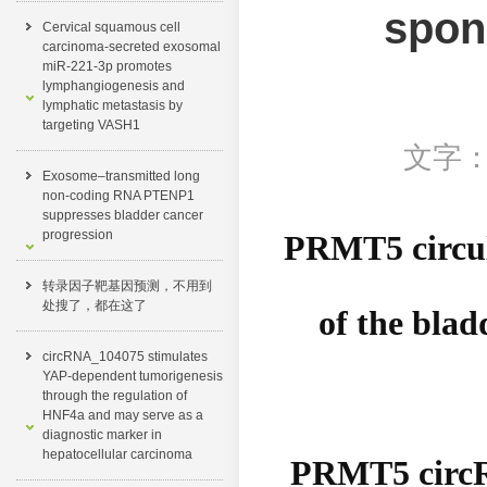
spon
Cervical squamous cell
carcinoma-secreted exosomal
miR-221-3p promotes
lymphangiogenesis and
lymphatic metastasis by
targeting VASH1
文字
Exosome–transmitted long
non-coding RNA PTENP1
suppresses bladder cancer
progression
PRMT5 circul
转录因子靶基因预测，不用到
处搜了，都在这了​
of the blad
circRNA_104075 stimulates
YAP-dependent tumorigenesis
through the regulation of
HNF4a and may serve as a
diagnostic marker in
hepatocellular carcinoma
PRMT5 cir