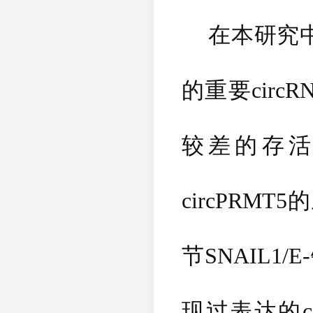
在本研究中
的重要
circR
较差的存
circPRMT5
的
节
SNAIL1/E-
现过表达的