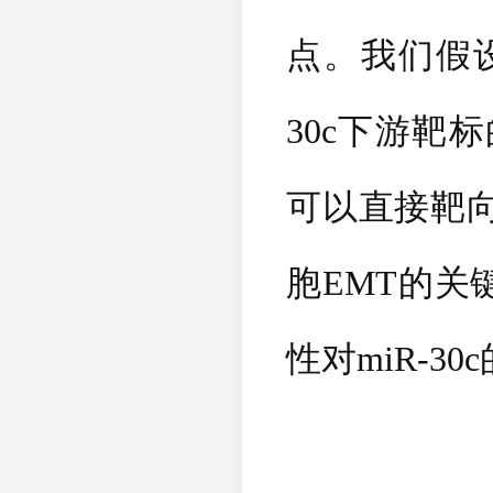
点。我们假
30c
下游靶标
可以直接靶
胞
EMT
的关
性对
miR-30c