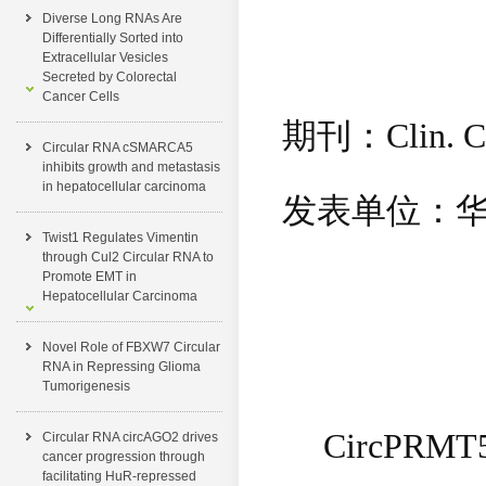
Diverse Long RNAs Are
Differentially Sorted into
Extracellular Vesicles
Secreted by Colorectal
Cancer Cells
期刊：
Clin. 
Circular RNA cSMARCA5
inhibits growth and metastasis
in hepatocellular carcinoma
发表单位：
Twist1 Regulates Vimentin
through Cul2 Circular RNA to
Promote EMT in
Hepatocellular Carcinoma
Novel Role of FBXW7 Circular
RNA in Repressing Glioma
Tumorigenesis
CircPRMT
Circular RNA circAGO2 drives
cancer progression through
facilitating HuR-repressed