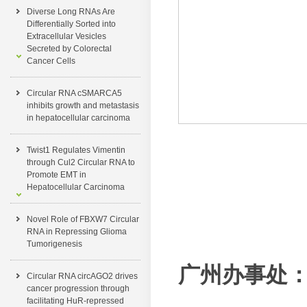
Diverse Long RNAs Are
Differentially Sorted into
Extracellular Vesicles
Secreted by Colorectal
Cancer Cells
Circular RNA cSMARCA5
inhibits growth and metastasis
in hepatocellular carcinoma
Twist1 Regulates Vimentin
through Cul2 Circular RNA to
Promote EMT in
Hepatocellular Carcinoma
Novel Role of FBXW7 Circular
RNA in Repressing Glioma
Tumorigenesis
广州办事处
Circular RNA circAGO2 drives
cancer progression through
facilitating HuR-repressed