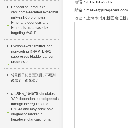
电话：400-966-5216
Cervical squamous cell
邮箱：
market@lifegenes.com
carcinoma-secreted exosomal
miR-221-3p promotes
地址：
上海市浦东新区南汇新城
lymphangiogenesis and
lymphatic metastasis by
targeting VASH1
Exosome–transmitted long
non-coding RNA PTENP1
suppresses bladder cancer
progression
转录因子靶基因预测，不用到
处搜了，都在这了​
circRNA_104075 stimulates
YAP-dependent tumorigenesis
through the regulation of
HNF4a and may serve as a
diagnostic marker in
hepatocellular carcinoma