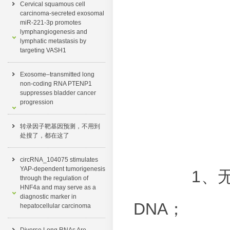
Cervical squamous cell
carcinoma-secreted exosomal
miR-221-3p promotes
lymphangiogenesis and
lymphatic metastasis by
targeting VASH1
Exosome–transmitted long
non-coding RNA PTENP1
suppresses bladder cancer
progression
转录因子靶基因预测，不用到
处搜了，都在这了​
circRNA_104075 stimulates
YAP-dependent tumorigenesis
1、
through the regulation of
HNF4a and may serve as a
diagnostic marker in
DNA；
hepatocellular carcinoma