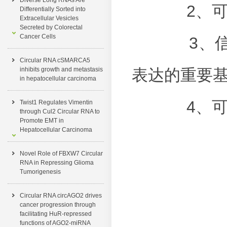
Diverse Long RNAs Are
2、
Differentially Sorted into
Extracellular Vesicles
Secreted by Colorectal
Cancer Cells
3、
Circular RNA cSMARCA5
inhibits growth and metastasis
表达的重要
in hepatocellular carcinoma
4、
Twist1 Regulates Vimentin
through Cul2 Circular RNA to
Promote EMT in
Hepatocellular Carcinoma
Novel Role of FBXW7 Circular
RNA in Repressing Glioma
Tumorigenesis
Circular RNA circAGO2 drives
cancer progression through
facilitating HuR-repressed
functions of AGO2-miRNA