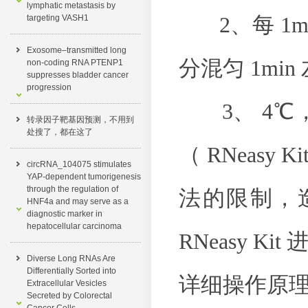
lymphatic metastasis by
targeting VASH1
2、每 1ml 
Exosome–transmitted long
分混匀 1min
non-coding RNA PTENP1
suppresses bladder cancer
progression
3、 4℃， 12
转录因子靶基因预测，不用到
处搜了，都在这了​
（ RNeasy
circRNA_104075 stimulates
YAP-dependent tumorigenesis
through the regulation of
法的限制，造
HNF4a and may serve as a
diagnostic marker in
hepatocellular carcinoma
RNeasy K
Diverse Long RNAs Are
Differentially Sorted into
详细操作原理和方法见
Extracellular Vesicles
Secreted by Colorectal