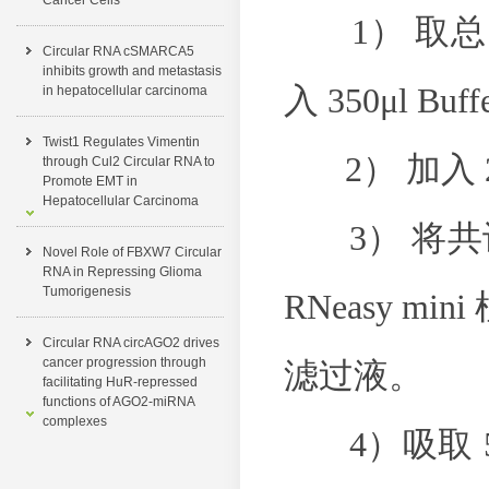
Cancer Cells
1） 取总 RN
Circular RNA cSMARCA5
inhibits growth and metastasis
入 350μl Bu
in hepatocellular carcinoma
Twist1 Regulates Vimentin
2） 加入 2
through Cul2 Circular RNA to
Promote EMT in
Hepatocellular Carcinoma
3） 将共计 
Novel Role of FBXW7 Circular
RNA in Repressing Glioma
Tumorigenesis
RNeasy min
Circular RNA circAGO2 drives
cancer progression through
滤过液。
facilitating HuR-repressed
functions of AGO2-miRNA
complexes
4）吸取 500μ