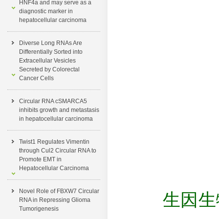
HNF4a and may serve as a
diagnostic marker in
hepatocellular carcinoma
Diverse Long RNAs Are
Differentially Sorted into
Extracellular Vesicles
Secreted by Colorectal
Cancer Cells
Circular RNA cSMARCA5
inhibits growth and metastasis
in hepatocellular carcinoma
Twist1 Regulates Vimentin
through Cul2 Circular RNA to
Promote EMT in
Hepatocellular Carcinoma
Novel Role of FBXW7 Circular
生因生物
RNA in Repressing Glioma
Tumorigenesis