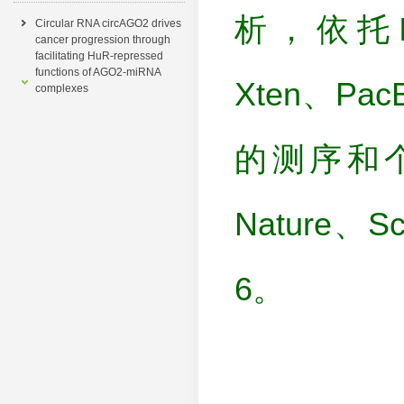
析，依托Illu
Circular RNA circAGO2 drives
cancer progression through
facilitating HuR-repressed
functions of AGO2-miRNA
Xten、P
complexes
的测序和
Nature
6。