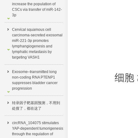
increase the population of
CSCs via transfer of miR-142-
3p
Cervical squamous cell
carcinoma-secreted exosomal
miR-221-3p promotes
lymphangiogenesis and
lymphatic metastasis by
targeting VASH1
Exosome–transmitted long
细胞 
non-coding RNA PTENP1
suppresses bladder cancer
progression
转录因子靶基因预测，不用到
处搜了，都在这了​
circRNA_104075 stimulates
YAP-dependent tumorigenesis
through the regulation of